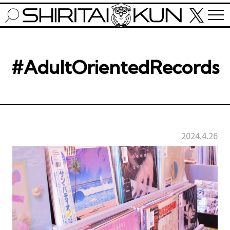
#AdultOrientedRecords
2024.4.26