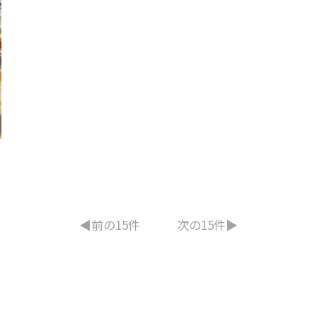
◀︎前の15件
次の15件▶︎