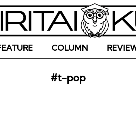
FEATURE
COLUMN
REVIE
#t-pop
1