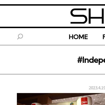
HOME
#Indep
2023.4.1