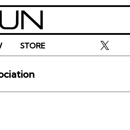
W
STORE
ciation