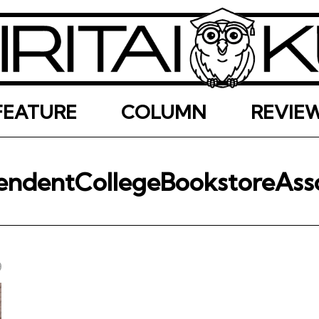
FEATURE
COLUMN
REVIE
endentCollegeBookstoreAsso
9