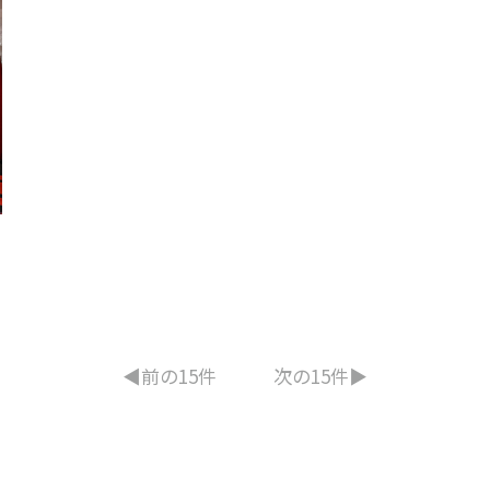
◀︎前の15件
次の15件▶︎