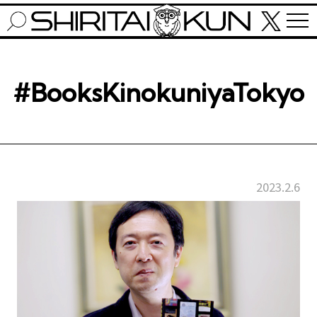
#BooksKinokuniyaTokyo
2023.2.6