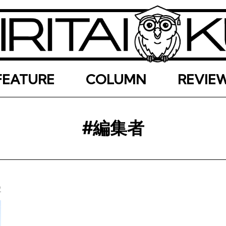
FEATURE
COLUMN
REVIE
#編集者
2