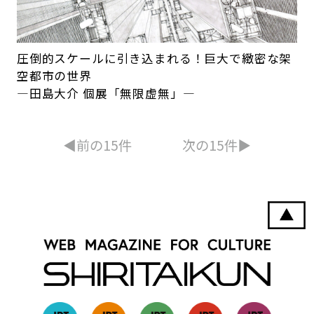
圧倒的スケールに引き込まれる！巨大で緻密な架
空都市の世界
―田島大介 個展「無限虚無」―
◀︎前の15件
次の15件▶︎