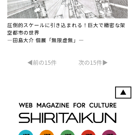
圧倒的スケールに引き込まれる！巨大で緻密な架
空都市の世界
―田島大介 個展「無限虚無」―
◀︎前の15件
次の15件▶︎