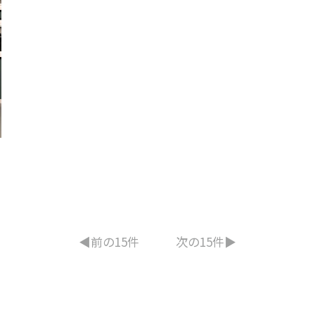
◀︎前の15件
次の15件▶︎