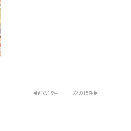
◀︎前の15件
次の15件▶︎