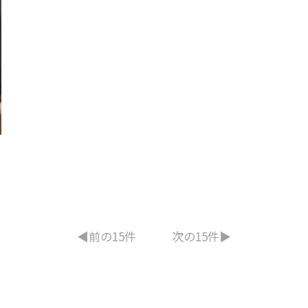
◀︎前の15件
次の15件▶︎