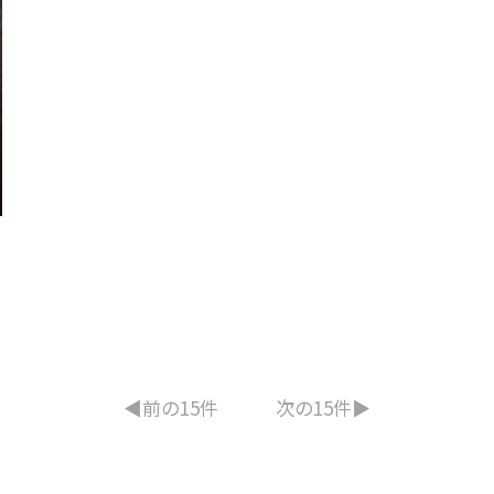
◀︎前の15件
次の15件▶︎