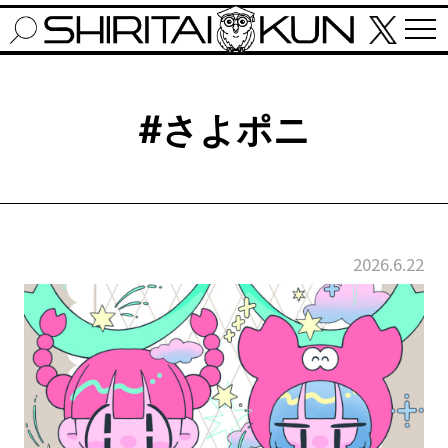
#さよポニ
2026.6.22