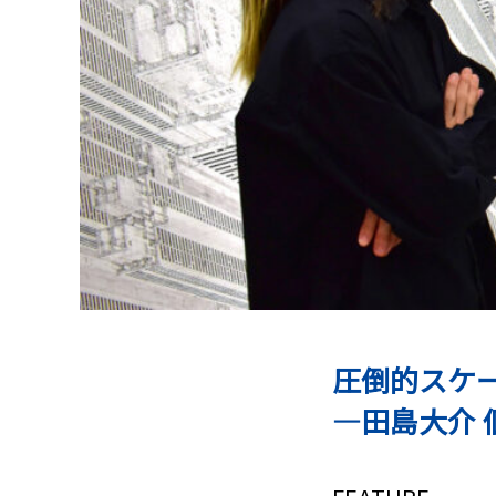
圧倒的スケ
―田島大介 