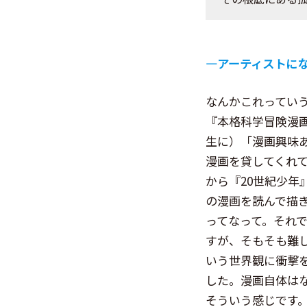
―
アーティストに
なんかこれってい
『本格科学冒険漫画
生に）「漫画興味
漫画を貸してくれ
から『20世紀少
の漫画を読んで描
ってなって。それ
すが、そもそも難
いう世界観に衝撃
した。漫画自体は
そういう感じです