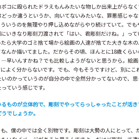
コボコに殴られたドラえもんみたいな物しか出来上がらなく
はどっか違うというか、向いてないみたいな、罪悪感じゃな
そういうのを無理やり押し込めながらやり続けていて。でも
別にいきなり彫刻刀渡されて「はい、君彫刻だけね。」って
いたら大学のゴミ捨て場から絵画の人達が捨てた大きな木の
てなんか描いてました。だからその頃、ほんとに18歳くらい
。―早いんすかね？でも比較しようがないと思うから。絵画
だによく分からないです。でも、今もそうですけど、別にこ
たいのかっていうのが自分の中で全然分かってないので、思
たっていう感じです。
いるものが立体的で、彫刻でやってらっしゃったことが活き
どうでしょうか。
でも、僕の中では全く別物です。彫刻は大勢の人にとって、