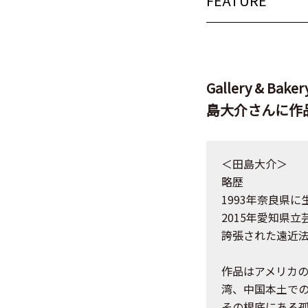
FEATURE
Gallery &
島大介さんに作
＜田島大介＞
略歴
1993年奈良県に
2015年愛知県
誇張された遠近
作品はアメリカの
湾、中国本土で
その根底にある