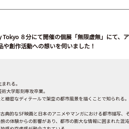
 Bakery Tokyo ８分にて開催の個展「無限虚無」に
品や創作活動への想いを伺いました！
生まれる。
立芸術大学彫刻専攻卒業。
法と緻密なディテールで架空の都市風景を描くことで知られる
古典的なSF映画と日本のアニメやマンガにおける都市描写、
の旅の体験からの影響があり、都市の膨大な情報に囲まれた混
孤独感や空虚感が融合されている。