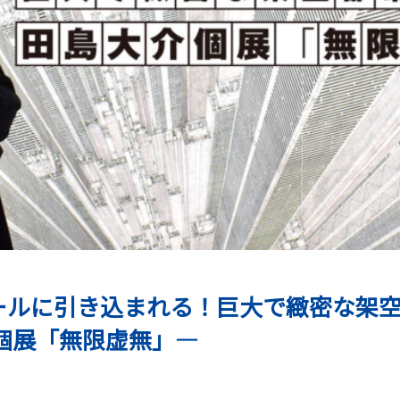
ールに引き込まれる！巨大で緻密な架
個展「無限虚無」―