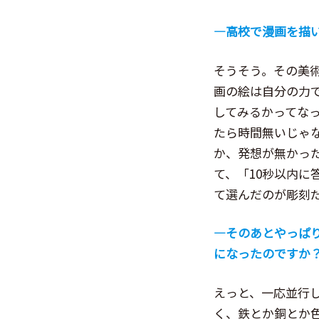
―高校で漫画を描
そうそう。その美
画の絵は自分の力
してみるかってな
たら時間無いじゃ
か、発想が無かっ
て、「10秒以内
て選んだのが彫刻
―そのあとやっぱ
になったのですか
えっと、一応並行
く、鉄とか銅とか