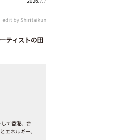
2026.7.7
edit by Shiritaikun
て、アーティストの田
。
そして香港、台
沌とエネルギー、